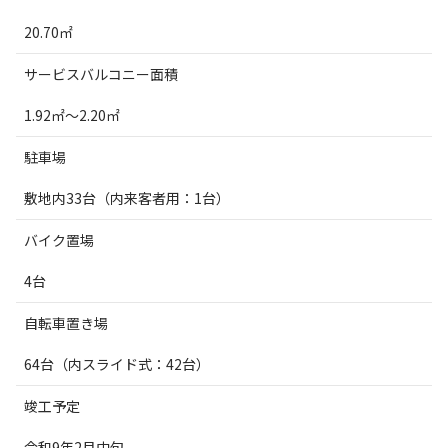
20.70
㎡
サービスバルコニー面積
1.92
㎡～
2.20
㎡
駐車場
敷地内
33
台（内来客者用：1台）
バイク置場
4台
自転車置き場
64台（内スライド式：42台）
竣工予定
令和
9
年
2
月中旬