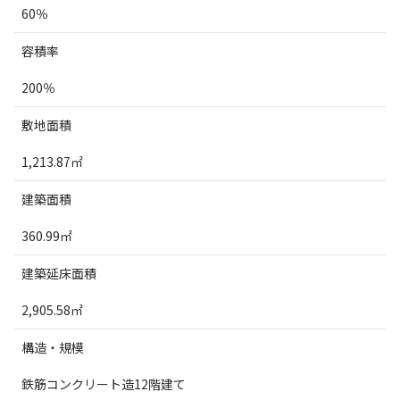
60％
容積率
200％
敷地面積
1,213.87
㎡
建築面積
360.99
㎡
建築延床面積
2,905.58
㎡
構造・規模
鉄筋コンクリート造12階建て