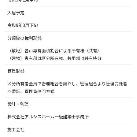
入居予定
令和
9
年
3
月下旬
分譲後の権利形態
（敷地）各戸専有面積割合による所有権（共有）
（建物）専有部は区分所有権、共用部は共有持分
管理形態
区分所有者全員で管理組合を設立し、管理組合より管理受託者
へ委託、管理員巡回方式
設計・監理
株式会社アルシスホーム一級建築士事務所
施工会社