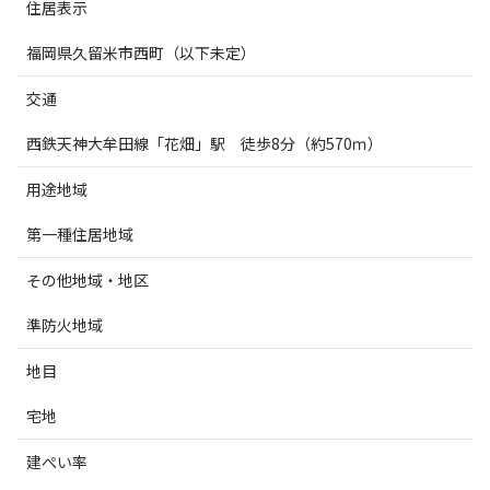
住居表示
福岡県久留米市西町（以下未定）
交通
西鉄天神大牟田線「花畑」駅 徒歩
8
分（約
570
ｍ）
用途地域
第一種住居地域
その他地域・地区
準防火地域
地目
宅地
建ぺい率