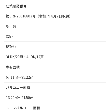
建築確認番号
第ERI-25016803
号（令和
7
年8
月7
日取得）
総戸数
32戸
間取り
3LDK/20
戸・
4LDK/12
戸
専有面積
67.11
㎡～
95.22
㎡
バルコニー面積
13.20
㎡～
21.50
㎡
ルーフバルコニー面積