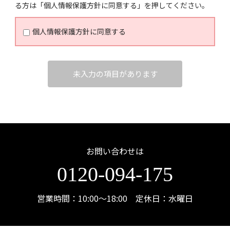
る方は「個人情報保護方針に同意する」を押してください。
連する法令を遵守します。
4．個人情報管理の仕組みを継続的に改善するよう努
個人情報保護方針に同意する
めます。
利用目的
未入力の項目があります
・お客様よりいただきましたお問い合わせにお返事を
させていただくため
・お問い合わせ内容の確認など、お客様へのメールや
お電話によるお問い合わせのため
第三者への提供
お問い合わせは
お送りいただきました個人情報は、第三者への提供は
おこないません。
0120-094-175
個人情報の開示・訂正・停止のお問い合わせ
営業時間：10:00〜18:00 定休日：水曜日
個人情報に関する開示請求、訂正依頼、利用停止、苦
情、相談等に関する問い合わせは、
以下の「個人情報お問い合わせ窓口」までご連絡くだ