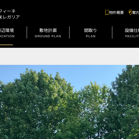
フィーネ
物件概要
案
米レガリア
周辺環境
敷地計画
間取り
設備仕
OCATION
GROUND PLAN
PLAN
FACILI