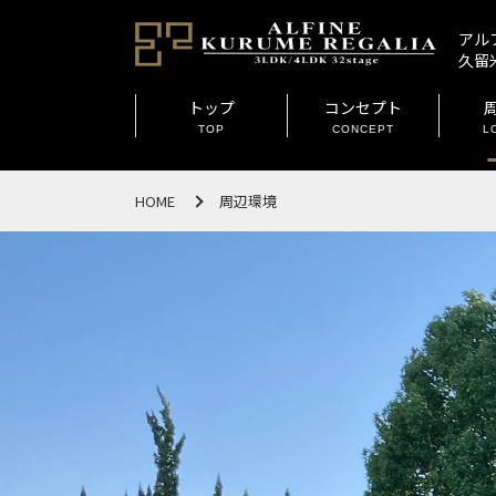
アル
久留
トップ
コンセプト
TOP
CONCEPT
L
HOME
周辺環境