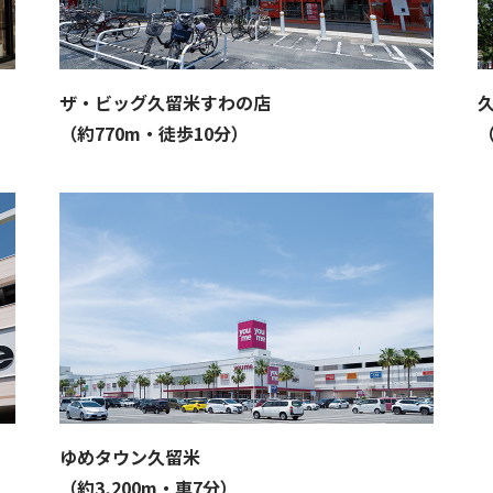
ザ・ビッグ久留米すわの店
（約770m・徒歩10分）
（
ゆめタウン久留米
（約3,200m・車7分）