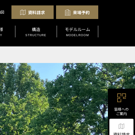
資料請求
来場予約
内図
様
構造
モデルルーム
TY
STRUCTURE
MODELROOM
皆様への
ご案内
資料請求