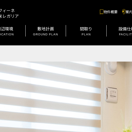
フィーネ
物件概要
案
米レガリア
周辺環境
敷地計画
間取り
設備仕
OCATION
GROUND PLAN
PLAN
FACILI