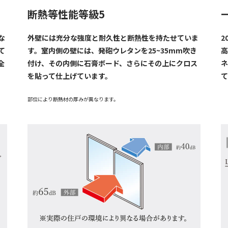
断熱等性能等級5
な
外壁には充分な強度と耐久性と断熱性を持たせていま
2
て
す。室内側の壁には、発砲ウレタンを25~35mm吹き
高
全
付け、その内側に石膏ボード、さらにその上にクロス
ネ
を貼って仕上げています。
て
部位により断熱材の厚みが異なります。