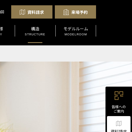
資料請求
来場予約
内図
様
構造
モデルルーム
TY
STRUCTURE
MODELROOM
皆様への
ご案内
資料請求