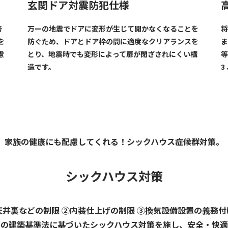
玄関ドア対震防犯仕様
膏
万ーの地震でドアに変形が生じて開かなくなることを
将
を
防ぐため、ドアとドア枠の間に適度なクリアランスを
ま
慮
とり、地震時でも変形によって扉が閉ざされにくい構
等
造です。
3
家族の健康にも配慮してくれる！シックハウス症候群対策。
シックハウス対策
井裏などの制限 ②内装仕上げの制限 ③換気設備設置の義務
この建築基準法に基づいたシックハウス対策を施し、安全・快適