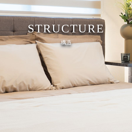
STRUCTURE
構造