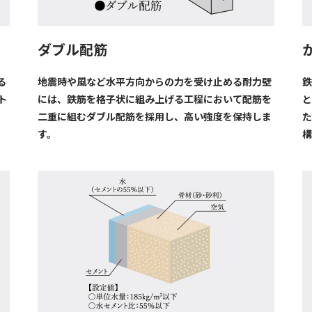
ダブル配筋
る
地震時や風など水平方向からの力を受け止める耐力壁
鉄
ト
には、鉄筋を格子状に組み上げる工程において配筋を
と
二重に組むダブル配筋を採用し、高い強度を保持しま
た
す。
構